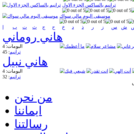
ترانيم بالساكس الجزء الاول
موسيقى البوم مالي سواك
ش
س
ز
ر
ذ
د
خ
ح
ج
ث
ت
ب
ا
هاني روماني
البومات: 4
ترانيم
: 45
هاني نبيل
البومات: 4
ترانيم
: 32
من نحن
ايماننا
رسالتنا