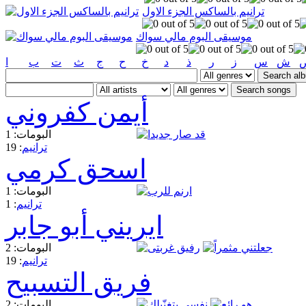
ترانيم بالساكس الجزء الاول
موسيقى البوم مالي سواك
ش
س
ز
ر
ذ
د
خ
ح
ج
ث
ت
ب
ا
أيمن كفروني
البومات: 1
ترانيم
: 19
اسحق كرمي
البومات: 1
ترانيم
: 1
ايريني أبو جابر
البومات: 2
ترانيم
: 19
فريق التسبيح
البومات: 2