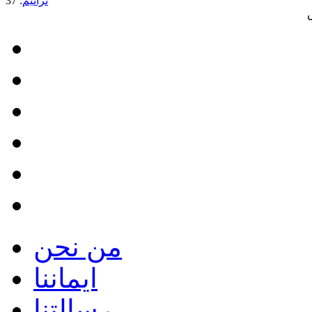
ترانيم
: 37
من نحن
ايماننا
رسالتنا