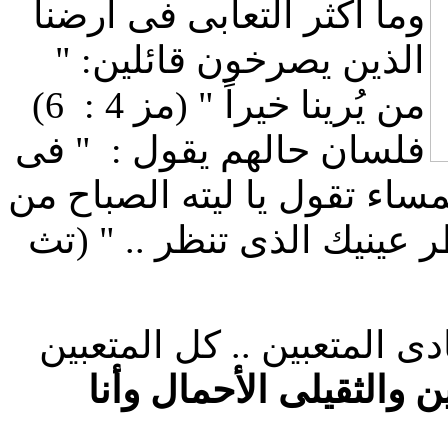
وما أكثر التعابى فى أرضنا
الذين يصرخون قائلين: "
من يُرينا خيراً " (مز 4 : 6)
فلسان حالهم يقول : " فى
مساء تقول يا ليته الصباح من
عينيك الذى تنظر .. " (تث
ى المتعبين .. كل المتعبين
بين والثقيلى الأحمال وأنا