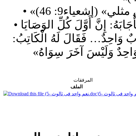
• عندما سأل أحد الكتبة المسيح: «فَأَجَابَهُ: إِنَّ أَوَّلَ كُلِّ الوَصَايَا
رَبٌ وَاحِدٌ… فَقَالَ لَهُ الْكَاتِبُ:
ُ وَاحِدٌ وَلَيْسَ آخَرَ سِوَاهُ»
المرفقات
الملف