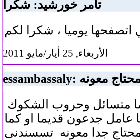
تامر خورشيد: شكرا
 اتصفحها يوميا ، شكرا لكم
الأربعاء, 25 أيار/مايو 2011
essambassal: محتاج معونه
ائما متسائل وحروب الشكوك
ا عامل جدعون قديما او كما
محتاج جدا معونه تسسندنى