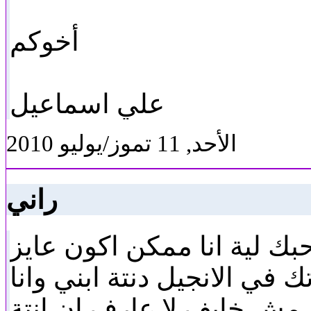
أخوكم
علي اسماعيل
الأحد, 11 تموز/يوليو 2010
راني
ك لية انا ممكن اكون عايز
في الانجيل دنتة ابني وانا
 مش خايف لا عارف ان انتة