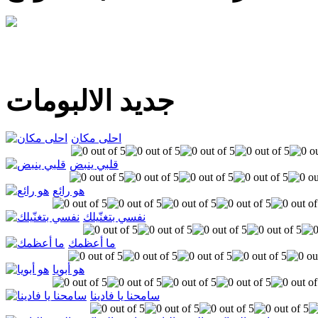
جديد الالبومات
احلى مكان
قلبي ينبض
هو رائع
نفسي بتغنّيلك
ما أعظمك
هو أبويا
سامحنا يا فادينا