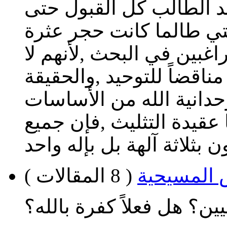
ند الطالب كل القبول حتى
لتي طالما كانت حجر عثرة
غبين في البحث ,لأنهم لا
اقضاً للتوحيد ,والحقيقة
حدانية الله من الأساسات
 عقيدة التثليث ,فإن جميع
 بثلاثة آلهة بل بإله واحد
 المسيحية
( 8 المقالات )
ن؟ هل فعلاً كفرة بالله؟