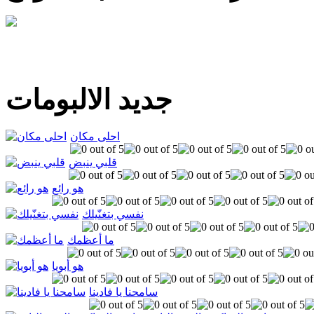
جديد الالبومات
احلى مكان
قلبي ينبض
هو رائع
نفسي بتغنّيلك
ما أعظمك
هو أبويا
سامحنا يا فادينا