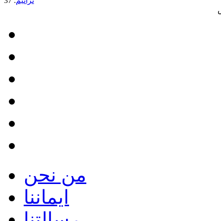
ترانيم
: 37
من نحن
ايماننا
رسالتنا