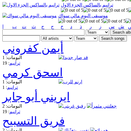
ترانيم بالساكس الجزء الاول
موسيقى البوم مالي سواك
ش
س
ز
ر
ذ
د
خ
ح
ج
ث
ت
ب
ا
أيمن كفروني
البومات: 1
ترانيم
: 19
اسحق كرمي
البومات: 1
ترانيم
: 1
ايريني أبو جابر
البومات: 2
ترانيم
: 19
فريق التسبيح
البومات: 2